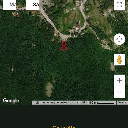
Map
Satellite
Image may be subject to copyright
Terms
100 m